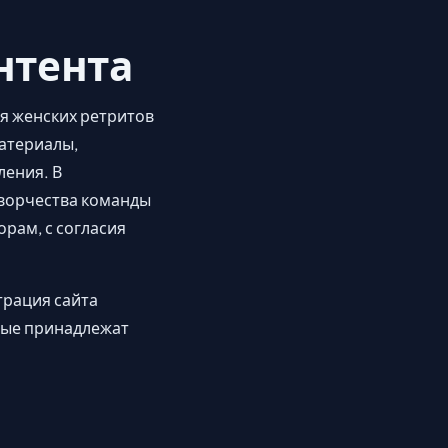
нтента
я женских ретритов
материалы,
ления. В
творчества команды
рам, с согласия
трация сайта
рые принадлежат