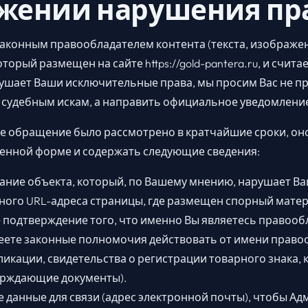
жении нарушения пр
законным правообладателем контента (текста, изображе
торый размещен на сайте https://gold-pantera.ru, и считае
ушает Ваши исключительные права, мы просим Вас не пр
судебным искам, а направить официальное уведомлени
ше обращение было рассмотрено в кратчайшие сроки, он
менной форме и содержать следующие сведения:
ние объекта, который, по Вашему мнению, нарушает Ва
чного URL-адреса страницы, где размещен спорный матер
подтверждение того, что именно Вы являетесь правооб
еете законные полномочия действовать от имени право
ликации, свидетельства о регистрации товарного знака,
ерждающие документы).
 данные для связи (адрес электронной почты), чтобы А