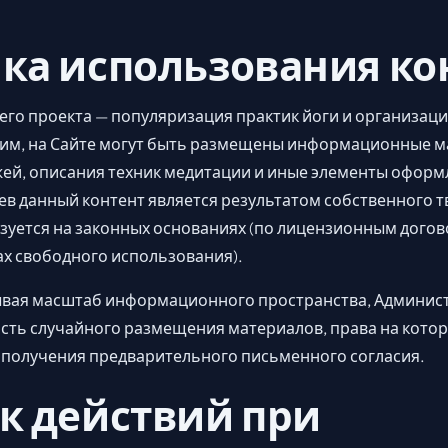
ка использования ко
го проекта — популяризация практик йоги и организаци
 этим, на Сайте могут быть размещены информационные 
ей, описания техник медитации и иные элементы оформ
ев данный контент является результатом собственного 
зуется на законных основаниях (по лицензионным догово
ах свободного использования).
тывая масштаб информационного пространства, Админис
ость случайного размещения материалов, права на кото
з получения предварительного письменного согласия.
к действий при