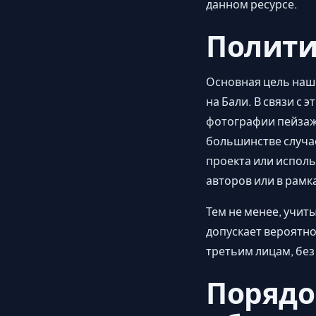
данном ресурсе.
Полити
Основная цель наше
на Бали. В связи с
фотографии пейзаж
большинстве случа
проекта или исполь
авторов или в рамк
Тем не менее, учи
допускает вероятн
третьим лицам, бе
Порядо