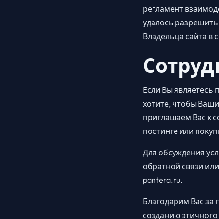
регламент взаимоде
удалось разрешить 
Владельца сайта в 
Сотруд
Если Вы являетесь 
хотите, чтобы Ваш
приглашаем Вас к с
постинге или покуп
Для обсуждения усл
обратной связи или 
pantera.ru.
Благодарим Вас за 
созданию этичного