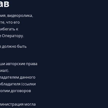
ав
ния, видеоролика,
те, что его
ибегать к
е Оператору.
о должно быть
ши авторские права
иал).
ладателем данного
обладателя (ссылки
 копии договоров
дминистрация могла