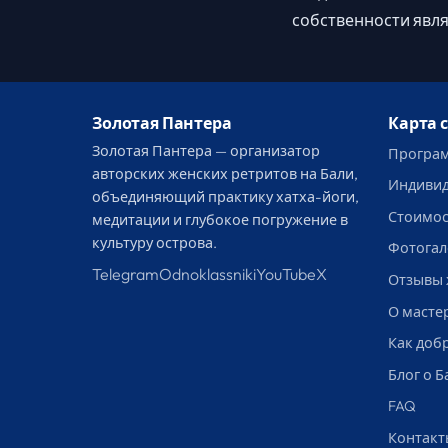
собственности явля
Золотая Пантера
Карта 
Золотая Пантера — организатор
Програм
авторских женских ретритов на Бали,
Индивид
объединяющий практику хатха-йоги,
Стоимос
медитации и глубокое погружение в
культуру острова.
Фотогал
Telegram
Odnoklassniki
YouTube
X
Отзывы
О масте
Как доб
Блог о Б
FAQ
Контакт