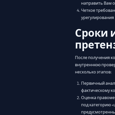
направить Вам о
Четкое требован
урегулирования 
Сроки 
претен
После получения к
внутреннюю провер
несколько этапов:
Первичный анали
фактическому ко
Оценка правоме
под категорию «
предусмотренны