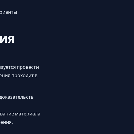
арианты
ния
зуется провести
ения проходит в
доказательств
ование материала
ения,