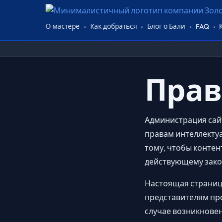
О мастере
Как добраться
Блог о Бали
FAQ
Прав
Администрация сайта
правам интеллектуа
тому, чтобы контен
действующему закон
Настоящая страница
представителям пр
случае возникнове