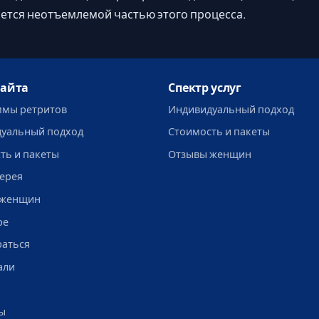
ется неотъемлемой частью этого процесса.
сайта
Спектр услуг
мы ретритов
Индивидуальный подход
уальный подход
Стоимость и пакеты
ть и пакеты
Отзывы женщин
ерея
 женщин
ре
раться
али
ы