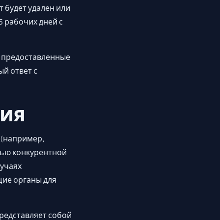
 будет удален или
5 рабочих дней с
и предоставленные
й ответ с
ния
 (например,
лью конкурентной
лучаях
щие органы для
представляет собой