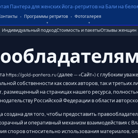
Контакты
Программы ретритов
Фотогалерея
Индивидуальный подход
Стоимость и пакеты
Отзывы женщин
ообладателя
 https://gold-pantera.ru (далее — «Сайт») с глубоким ува
льной собственности как своих авторов, так и третьих л
т, размещенный на страницах нашего ресурса, полность
одательству Российской Федерации в области авторско
 создана для того, чтобы предоставить правообладател
озрачный и оперативный механизм взаимодействия с Вл
ния споров относительно использования материалов, о