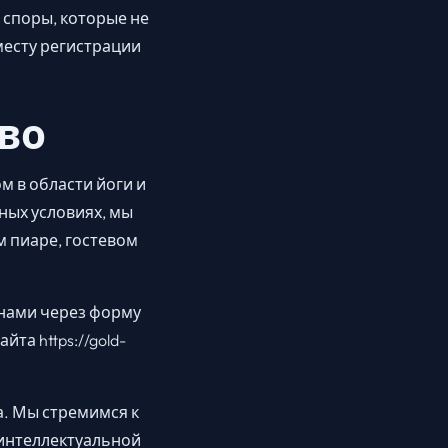
 споры, которые не
месту регистрации
во
 в области йоги и
ных условиях, мы
 пиаре, гостевом
 нами через форму
та https://gold-
а. Мы стремимся к
 интеллектуальной