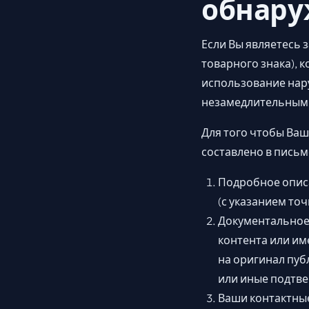
обнару
Если Вы являетесь 
товарного знака), ко
использование нар
незамедлительным 
Для того чтобы Ва
составлено в пись
Подробное описа
(с указанием то
Документальное 
контента или им
на оригинал пуб
или иные подтв
Ваши контактные