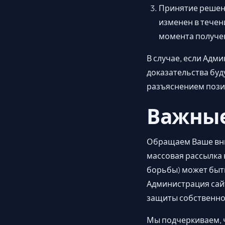
Принятие решени
изменен в течен
момента получе
В случае, если Адм
доказательства буд
разъяснением пози
Важные
Обращаем Ваше вни
массовая рассылка
борьбы) может быть
Администрация сайт
защиты собственно
Мы подчеркиваем, ч