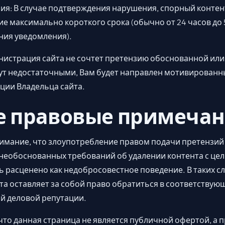
я: В случае подтверждения нарушения, спорный контент
ие максимально короткого срока (обычно от 24 часов до 
ния уведомления).
инистрация сайта не сочтет претензию обоснованной ил
ут недостаточными, Вам будет направлен мотивированны
ции Владельца сайта.
 правовые примеча
мание, что злоупотребление правом подачи претензий
 необоснованных требований об удалении контента с це
 расценено как недобросовестное поведение. В таких с
а оставляет за собой право обратиться в соответствую
й деловой репутации.
то данная страница не является публичной офертой, а 