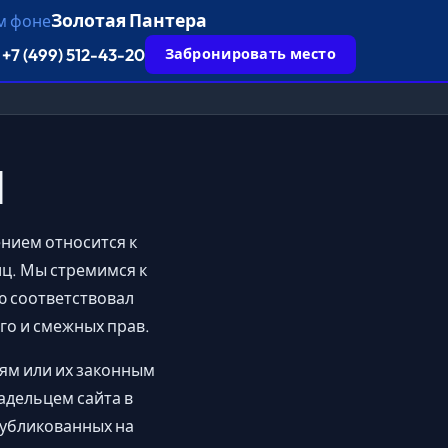
Золотая Пантера
+7 (499) 512-43-20
Забронировать место
м
жением относится к
иц. Мы стремимся к
ю соответствовал
го и смежных прав.
ям или их законным
адельцем сайта в
публикованных на